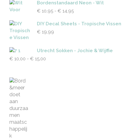
Bordenstandaard Neon - Wit
Prijsklasse:
€
10,95
-
€
14,95
€ 10,95
tot
DIY Decal Sheets - Tropische Vissen
€ 14,95
€
19,99
Utrecht Sokken - Jochie & Wijffie
Prijsklasse:
€
10,00
-
€
15,00
€ 10,00
tot
€ 15,00