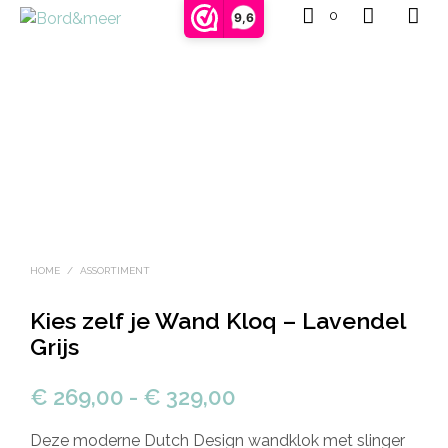
0
9,6
HOME
/
ASSORTIMENT
Kies zelf je Wand Kloq – Lavendel
Grijs
Prijsklasse:
€
269,00
-
€
329,00
€ 269,00
Deze moderne Dutch Design wandklok met slinger