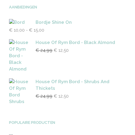
gekozen
kan
worden
AANBIEDINGEN
gekoz
op
worde
de
op
Bordje Shine On
productpagina
de
Prijsklasse:
€
10,00
-
€
15,00
produc
€ 10,00
tot
House Of Rym Bord - Black Almond
€ 15,00
Oorspronkelijke
Huidige
€
24,99
€
12,50
prijs
prijs
was:
is:
€ 24,99.
€ 12,50.
House Of Rym Bord - Shrubs And
Thickets
Oorspronkelijke
Huidige
€
24,99
€
12,50
prijs
prijs
was:
is:
€ 24,99.
€ 12,50.
POPULAIRE PRODUCTEN