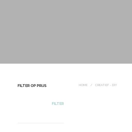
FILTER OP PRIJS
HOME
/
CREATIEF - DIY
MIN.
MAX.
FILTER
PRIJS
PRIJS