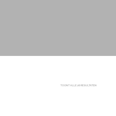
GESORTEERD
TOONT ALLE 26 RESULTATEN
OP
NIEUWSTE