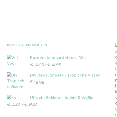
POPULAIRE PRODUCTEN
Bordenstandaard Neon - Wit
Prijsklasse:
€
10,95
-
€
14,95
€ 10,95
tot
DIY Decal Sheets - Tropische Vissen
€ 14,95
€
19,99
Utrecht Sokken - Jochie & Wijffie
Prijsklasse:
€
10,00
-
€
15,00
€ 10,00
tot