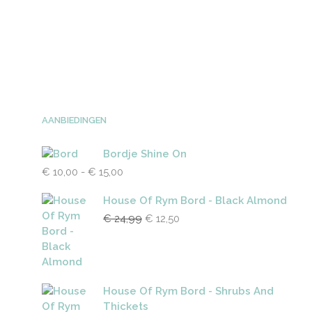
LEES VERDER
AANBIEDINGEN
Bordje Shine On
Prijsklasse:
€
10,00
-
€
15,00
€ 10,00
tot
House Of Rym Bord - Black Almond
€ 15,00
Oorspronkelijke
Huidige
€
24,99
€
12,50
prijs
prijs
was:
is:
€ 24,99.
€ 12,50.
House Of Rym Bord - Shrubs And
Thickets