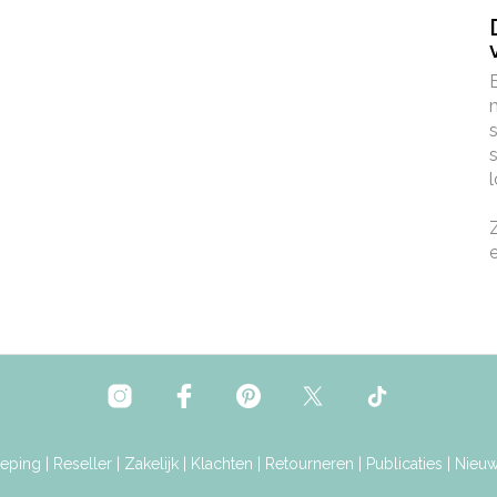
€ 15,00
eping
|
Reseller
|
Zakelijk
|
Klachten
|
Retourneren
|
Publicaties
|
Nieuw