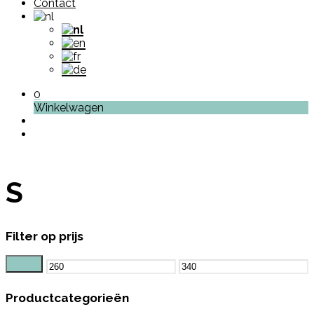
Contact
0
Winkelwagen
S
Filter op prijs
Filter
Min.
Max.
prijs
prijs
Productcategorieën