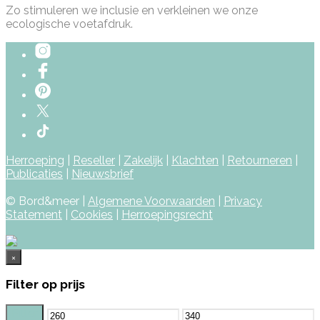
Zo stimuleren we inclusie en verkleinen we onze
ecologische voetafdruk.
Herroeping
|
Reseller
|
Zakelijk
|
Klachten
|
Retourneren
|
Publicaties
|
Nieuwsbrief
© Bord&meer |
Algemene Voorwaarden
|
Privacy
Statement
|
Cookies
|
Herroepingsrecht
×
Filter op prijs
Filter
Min.
Max.