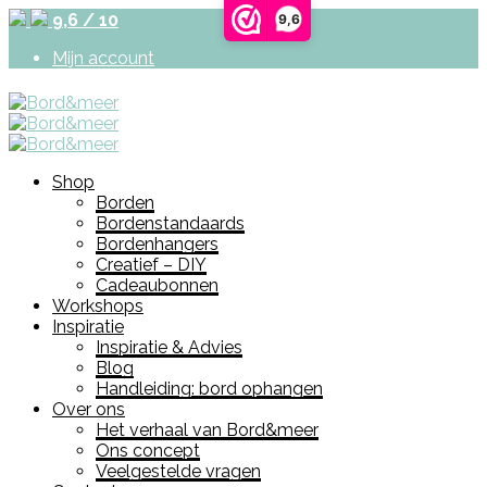
9,6 / 10
9,6
Mijn account
Shop
Borden
Bordenstandaards
Bordenhangers
Creatief – DIY
Cadeaubonnen
Workshops
Inspiratie
Inspiratie & Advies
Blog
Handleiding: bord ophangen
Over ons
Het verhaal van Bord&meer
Ons concept
Veelgestelde vragen