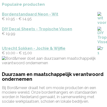
Populaire producten
Bordenstandaard Neon - Wit
€
10,95
-
€
14,95
Prijsklasse:
€ 10,95
tot
DIY Decal Sheets - Tropische Vissen
€ 14,95
€
19,99
Utrecht Sokken - Jochie & Wijffie
€
10,00
-
€
15,00
Prijsklasse:
€ 10,00
tot
€ 15,00
Duurzaam en maatschappelijk verantwoord
ondernemen
Bij Bord&meer draait het om mooie producten én een
mooiere wereld. Onze bordenhangers en standaarden
worden in Nederland gemaakt, in samenwerking met
sociale werkplaatsen, scholen en lokale bedrijven.