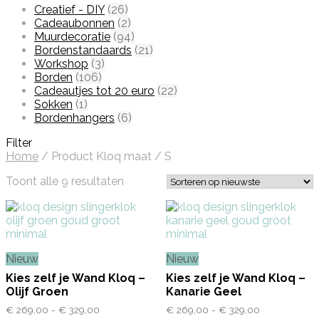
Creatief - DIY
(26)
Cadeaubonnen
(2)
Muurdecoratie
(94)
Bordenstandaards
(21)
Workshop
(3)
Borden
(106)
Cadeautjes tot 20 euro
(22)
Sokken
(1)
Bordenhangers
(6)
Filter
Home
/
Product Kloq maat
/
S
Toont alle 9 resultaten
Gesorteerd
op
nieuwste
Nieuw
Nieuw
Kies zelf je Wand Kloq –
Kies zelf je Wand Kloq –
Olijf Groen
Kanarie Geel
€
269,00
-
€
329,00
Prijsklasse:
€
269,00
-
€
329,00
Prijsklasse: