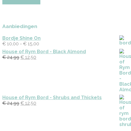
productpagina
de
Opties selecteren
product
€ 329,00
productpag
heeft
meerdere
variaties.
Deze
Aanbiedingen
optie
kan
Bordje Shine On
gekozen
€
10,00
-
€
15,00
Prijsklasse:
worden
€ 10,00
House of Rym Bord - Black Almond
op
tot
€
24,99
Oorspronkelijke
€
12,50
Huidige
de
€ 15,00
prijs
prijs
productpagina
was:
is:
€ 24,99.
€ 12,50.
House of Rym Bord - Shrubs and Thickets
€
24,99
Oorspronkelijke
€
12,50
Huidige
prijs
prijs
was:
is:
€ 24,99.
€ 12,50.