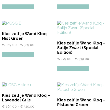
€ 269,00
€ 269,00
Dit
Dit
tot
tot
Opties selecteren
Opties selecteren
product
product
€ 329,00
€ 329,00
heeft
heeft
meerdere
meerdere
variaties.
variaties.
Deze
Deze
optie
optie
Kies zelf je Wand Kloq –
kan
kan
Mist Groen
gekozen
gekozen
Kies zelf je Wand Kloq –
worden
worden
€
269,00
-
€
329,00
Prijsklasse:
Satijn Zwart (Special
€ 269,00
op
op
Dit
Edition)
tot
de
de
Opties selecteren
product
€ 329,00
productpagina
productpag
€
279,00
-
€
339,00
Prijsklasse:
heeft
€ 279,00
meerdere
Dit
tot
Opties selecteren
variaties.
product
€ 339,00
Deze
heeft
optie
meerdere
kan
variaties.
gekozen
Deze
worden
optie
Kies zelf je Wand Kloq –
op
kan
Lavendel Grijs
Kies zelf je Wand Kloq –
de
gekozen
Pistache Groen
productpagina
worden
€
269,00
-
€
329,00
Prijsklasse: