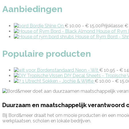
Aanbiedingen
Bordje Shine On
€
10,00
-
€
15,00
Prijsklasse: 
House of Rym 
House of Rym Bord - Shr
Populaire producten
Bordenstandaard Neon - Wit
€
10,95
-
€
14
DIY Decal Sheets - Tropische 
Utrecht Sokken - Jochie & Wijffie
€
10,00
-
€
15,0
Duurzaam en maatschappelijk verantwoord
Bij Bord&meer draait het om mooie producten én een mooi
werkplaatsen, scholen en lokale bedrijven.