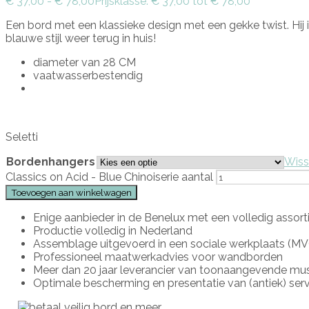
€
37,00
-
€
78,00
Prijsklasse: € 37,00 tot € 78,00
Een bord met een klassieke design met een gekke twist. Hij 
blauwe stijl weer terug in huis!
diameter van 28 CM
vaatwasserbestendig
Seletti
Bordenhangers
Wiss
Classics on Acid - Blue Chinoiserie aantal
Toevoegen aan winkelwagen
Enige aanbieder in de Benelux met een volledig asso
Productie volledig in Nederland
Assemblage uitgevoerd in een sociale werkplaats (M
Professioneel maatwerkadvies voor wandborden
Meer dan 20 jaar leverancier van toonaangevende mu
Optimale bescherming en presentatie van (antiek) serv