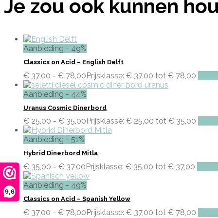
Je zou ook kunnen hou
Aanbieding - 49%
Classics on Acid – English Delft
€
37,00
-
€
78,00
Prijsklasse: € 37,00 tot € 78,00
Optie
Aanbieding - 44%
Uranus Cosmic Dinerbord
€
25,00
-
€
35,00
Prijsklasse: € 25,00 tot € 35,00
Optie
Aanbieding - 51%
Hybrid Dinerbord Mitla
€
35,00
-
€
37,00
Prijsklasse: € 35,00 tot € 37,00
Optie
Aanbieding - 49%
9,6
Classics on Acid – Spanish Yellow
€
37,00
-
€
78,00
Prijsklasse: € 37,00 tot € 78,00
Optie