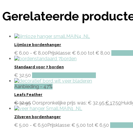
Gerelateerde product
Lijmloze bordenhanger
€
6,00
-
€
8,00
Prijsklasse: € 6,00 tot € 8,00
Opties se
Standaard voor 7 borden
€
32,50
Toevoegen aan winkelwagen
Aanbieding - 47%
Leafs Feather
€
32,95
Oorspronkelijke prijs was: € 32,95.
€
17,50
Huidig
Zilveren bordenhanger
€
5,00
-
€
6,50
Prijsklasse: € 5,00 tot € 6,50
Opties sel