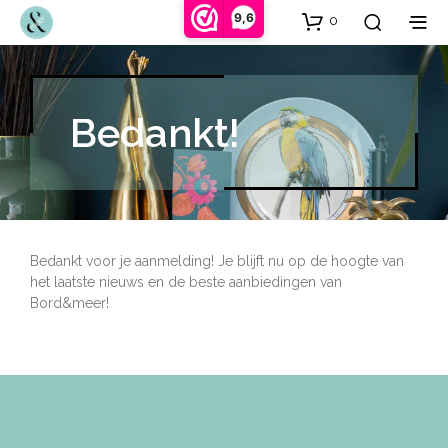
9,6
0
Bedankt!
Bedankt voor je aanmelding! Je blijft nu op de hoogte van
het laatste nieuws en de beste aanbiedingen van
Bord&meer!