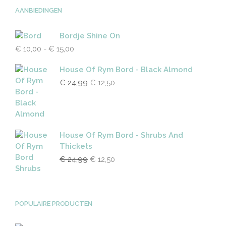
AANBIEDINGEN
Bordje Shine On
Prijsklasse:
€
10,00
-
€
15,00
€ 10,00
tot
House Of Rym Bord - Black Almond
€ 15,00
Oorspronkelijke
Huidige
€
24,99
€
12,50
prijs
prijs
was:
is:
€ 24,99.
€ 12,50.
House Of Rym Bord - Shrubs And
Thickets
Oorspronkelijke
Huidige
€
24,99
€
12,50
prijs
prijs
was:
is:
€ 24,99.
€ 12,50.
POPULAIRE PRODUCTEN