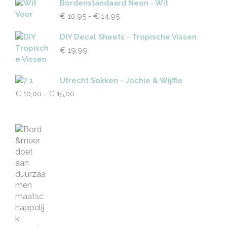
Bordenstandaard Neon - Wit
Prijsklasse:
€
10,95
-
€
14,95
€ 10,95
tot
DIY Decal Sheets - Tropische Vissen
€ 14,95
€
19,99
Utrecht Sokken - Jochie & Wijffie
Prijsklasse:
€
10,00
-
€
15,00
€ 10,00
tot
€ 15,00