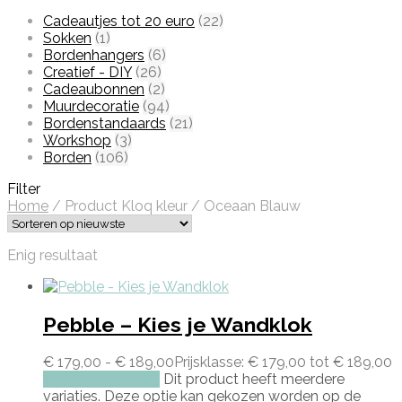
Cadeautjes tot 20 euro
(22)
Sokken
(1)
Bordenhangers
(6)
Creatief - DIY
(26)
Cadeaubonnen
(2)
Muurdecoratie
(94)
Bordenstandaards
(21)
Workshop
(3)
Borden
(106)
Filter
Home
/
Product Kloq kleur
/
Oceaan Blauw
Enig resultaat
Pebble – Kies je Wandklok
€
179,00
-
€
189,00
Prijsklasse: € 179,00 tot € 189,00
Opties selecteren
Dit product heeft meerdere
variaties. Deze optie kan gekozen worden op de