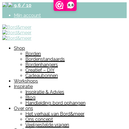
9,6 / 10
9,6
Mijn account
Shop
Borden
Bordenstandaards
Bordenhangers
Creatief – DIY
Cadeaubonnen
Workshops
Inspiratie
Inspiratie & Advies
Blog
Handleiding: bord ophangen
Over ons
Het verhaal van Bord&meer
Ons concept
Veelgestelde vragen