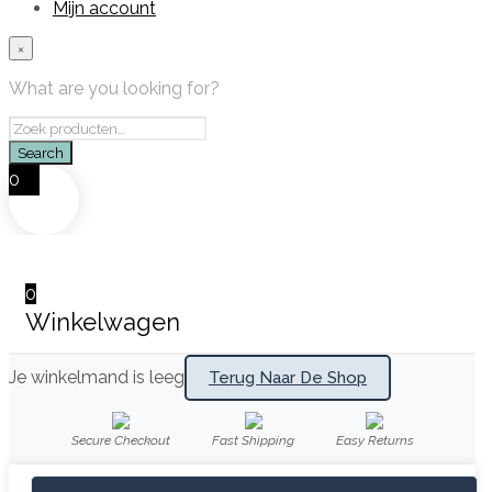
Mijn account
×
What are you looking for?
0
0
Winkelwagen
Je winkelmand is leeg
Terug Naar De Shop
Secure Checkout
Fast Shipping
Easy Returns