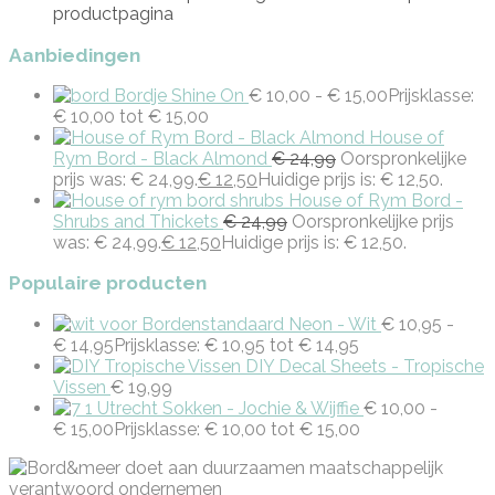
productpagina
Aanbiedingen
Bordje Shine On
€
10,00
-
€
15,00
Prijsklasse:
€ 10,00 tot € 15,00
House of
Rym Bord - Black Almond
€
24,99
Oorspronkelijke
prijs was: € 24,99.
€
12,50
Huidige prijs is: € 12,50.
House of Rym Bord -
Shrubs and Thickets
€
24,99
Oorspronkelijke prijs
was: € 24,99.
€
12,50
Huidige prijs is: € 12,50.
Populaire producten
Bordenstandaard Neon - Wit
€
10,95
-
€
14,95
Prijsklasse: € 10,95 tot € 14,95
DIY Decal Sheets - Tropische
Vissen
€
19,99
Utrecht Sokken - Jochie & Wijffie
€
10,00
-
€
15,00
Prijsklasse: € 10,00 tot € 15,00