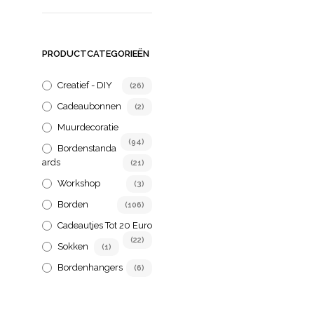
Prijsklasse
€
179,00
-
€
189,00
€ 179,00
OPTIES SELECTEREN
Dit
PRODUCTCATEGORIEËN
tot
product
€ 189,00
heeft
Creatief - DIY
(26)
meerder
Cadeaubonnen
(2)
variaties
Deze
Muurdecoratie
optie
(94)
Bordenstanda
kan
Ards
(21)
gekoze
Workshop
(3)
worden
op
Borden
(106)
de
Cadeautjes Tot 20 Euro
product
(22)
Sokken
(1)
Bordenhangers
(6)