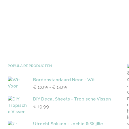
POPULAIRE PRODUCTEN
Bordenstandaard Neon - Wit
Prijsklasse:
€
10,95
-
€
14,95
€ 10,95
tot
DIY Decal Sheets - Tropische Vissen
€ 14,95
€
19,99
Utrecht Sokken - Jochie & Wijffie