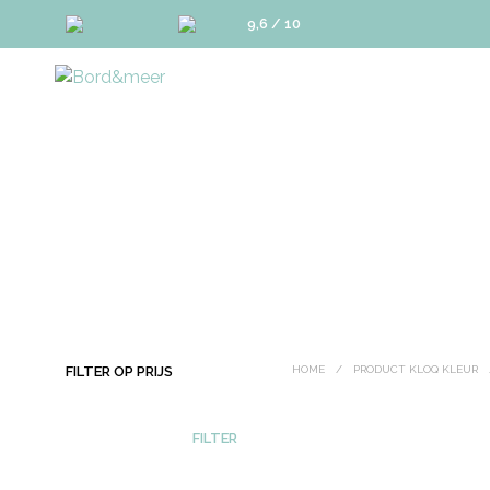
9,6 / 10
FILTER OP PRIJS
HOME
/
PRODUCT KLOQ KLEUR
MIN.
MAX.
FILTER
PRIJS
PRIJS