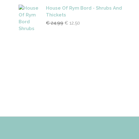
House Of Rym Bord - Shrubs And
Thickets
Oorspronkelijke
Huidige
€
24,99
€
12,50
prijs
prijs
was:
is:
€ 24,99.
€ 12,50.