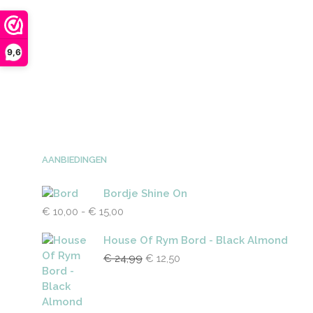
9,6
AANBIEDINGEN
Bordje Shine On
Prijsklasse:
€
10,00
-
€
15,00
€ 10,00
tot
House Of Rym Bord - Black Almond
€ 15,00
Oorspronkelijke
Huidige
€
24,99
€
12,50
prijs
prijs
was:
is:
€ 24,99.
€ 12,50.